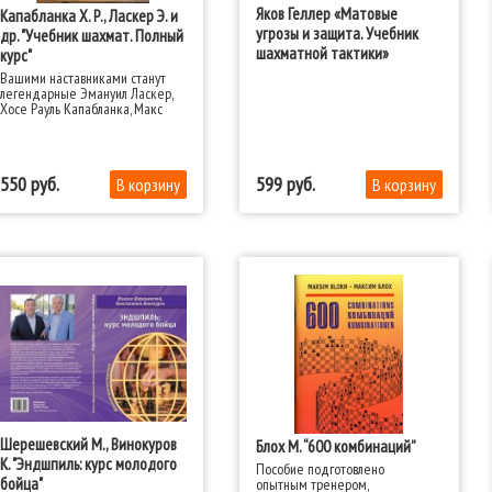
Яков Геллер «Матовые
Капабланка Х. Р., Ласкер Э. и
угрозы и защита. Учебник
др. "Учебник шахмат. Полный
шахматной тактики»
курс"
Вашими наставниками станут
легендарные Эмануил Ласкер,
Хосе Рауль Капабланка, Макс
Эйве, Арон Нимцович и другие.
550
599
Шерешевский М., Винокуров
Блох М. “600 комбинаций”
К. "Эндшпиль: курс молодого
Пособие подготовлено
бойца"
опытным тренером,