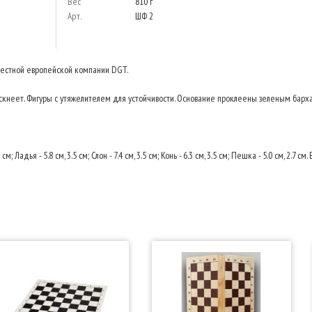
Вес
810 г
Арт.
ШФ 2
вестной европейской компании DGT.
скнеет. Фигуры с утяжелителем для устойчивости. Основание проклеены зеленым барх
 см; Ладья - 5.8 см, 3.5 см; Слон - 7.4 см, 3.5 см; Конь - 6.3 см, 3.5 см; Пешка - 5.0 см, 2.7 