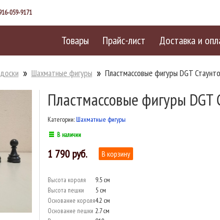
916-059-9171
Товары
Прайс-лист
Доставка и опл
 доски
Шахматные фигуры
Пластмассовые фигуры DGT Стаунто
Пластмассовые фигуры DGT 
Категории:
Шахматные фигуры
В наличии
1 790
Высота короля
9.5 см
Высота пешки
5 см
Основание короля
4.2 см
Основание пешки
2.7 см