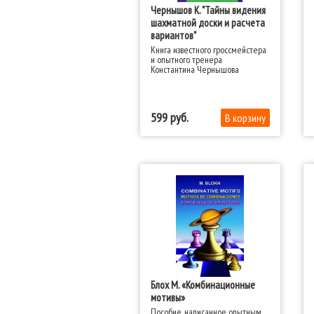
Чернышов К. "Тайны видения
шахматной доски и расчета
вариантов"
Книга известного гроссмейстера
и опытного тренера
Константина Чернышова
представляет собой новую,
эффективную методику
развития расчета вариантов,
видения доски и концентрации
599
внимания.
Блох М. «Комбинационные
мотивы»
Пособие, написанное опытным