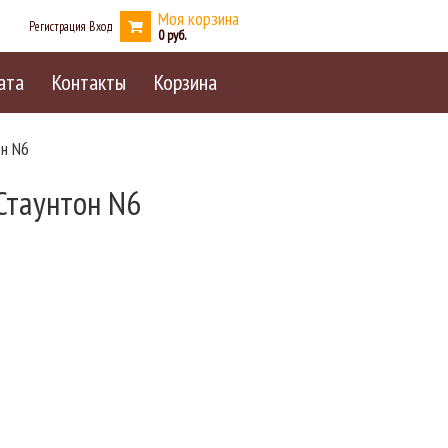
Моя корзина
Регистрация
Вход
0
ата
Контакты
Корзина
н N6
Стаунтон N6