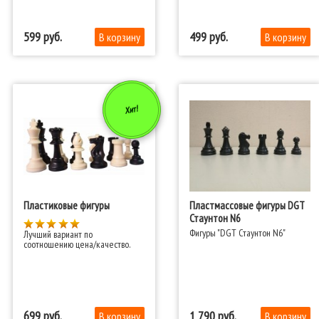
599
499
Хит!
Пластиковые фигуры
Пластмассовые фигуры DGT
Стаунтон N6
Фигуры "DGT Стаунтон N6"
Лучший вариант по
соотношению цена/качество.
699
1 790