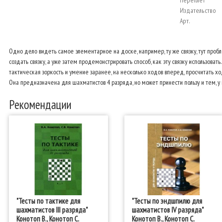
Переплёт
Издательство
Арт.
Одно дело видеть самое элементарное на доске, например, ту же связку, тут пробле
создать связку, а уже затем продемонстрировать способ, как эту связку использовать
тактическая зоркость и умение заранее, на несколько ходов вперед, просчитать хо
Она предназначена для шахматистов 4 разряда, но может принести пользу и тем, у 
Рекомендации
"Тесты по тактике для
"Тесты по эндшпилю для
шахматистов III разряда"
шахматистов IV разряда"
Конотоп В., Конотоп С.
Конотоп В., Конотоп С.