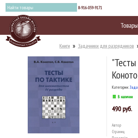
8-916-059-9171
Товары
Книги
Задачники для разрядников
"Тесты
Конотоп
Категории:
Зада
В наличии
490
Автор
Страниц