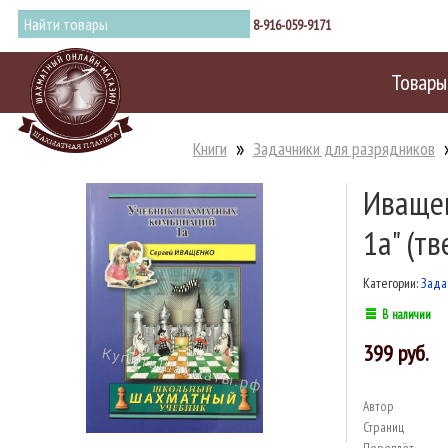
8-916-059-9171
Товары
Книги
Задачники для разрядников
Иващен
1а" (т
Категории:
Зада
В наличии
399
Автор
Страниц