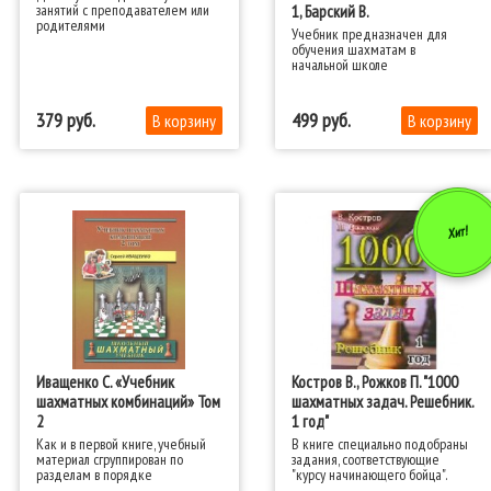
занятий с преподавателем или
1, Барский В.
родителями
​Учебник предназначен для
обучения шахматам в
начальной школе
379
499
Хит!
Иващенко С. «Учебник
Костров В., Рожков П. "1000
шахматных комбинаций» Том
шахматных задач. Решебник.
2
1 год"
Как и в первой книге, учебный
В книге специально подобраны
материал сгруппирован по
задания, соответствующие
разделам в порядке
"курсу начинающего бойца".
возрастания сложности.