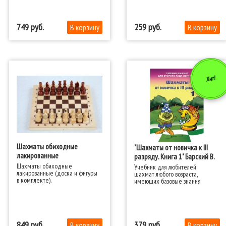
749
259
Хит!
Шахматы обиходные
"Шахматы от новичка к III
лакированные
разряду. Книга 1" Барский В.
Шахматы обиходные
​Учебник для любителей
лакированные (доска и фигуры
шахмат любого возраста,
в комплекте).
имеющих базовые знания
849
379