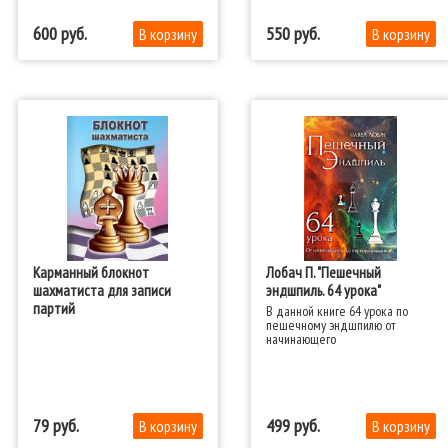
600
550
Карманный блокнот
Лобач П. "Пешечный
шахматиста для записи
эндшпиль. 64 урока"
партий
В данной книге 64 урока по
пешечному эндшпилю от
начинающего
79
499