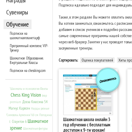
Награды
Подписка идеально подходит для индивидуальн
Сувениры
Также, в этом разделе Вы можете оплатить онл
Обучение
Вы хотели заниматься, ознакомьтесь с расписани
добавим в список учеников и подробно расскаж
Подписки на
самые современные программы нашей собственно
шахматнаяпланета.рф
через веб-браузер. Занятия у нас проводят тол
Программный комплекс VIP-
заслуженные тренеры.
Тренер
Шахматное Образование.
Сортировать:
Оценка покупателей
Хиты пр
Виртуальные Классы
Подписки на chessking.com
Ознакомьтесь
"Шахматы и психология. Факты
Chess King Vision
leap
Доска Классика 54
premium
Магнус Карлсен
Нарды резные
"Символы Армении" 60 см
Погодина
Шахматная школа онлайн 3
Шахматное
Стаунтон 6
Е.
год обучения с бесплатным
зрение
Шахматные фигуры
доступом к 9-ти урокам!