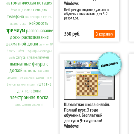
автоматическая нотация
Windows
держатель для
Веб-ресурс индивидуального
баталия
обучения шахматам для 3-2
телефона
комментарии
купить
разрядов.
нейросеть
шахматы
леап
премиум
распознавание
350
доски
распознавание
шахматной доски
стаунтон №
6
тесты" Лобач П.
турнирные
фигуры
фигуры с утяжелителем
лайт
Ознакомьтесь
шахматные фигуры с
доской
шахматы
шахматы
деревянные
шахматы деревянные
штатив
фигуры
шахматы купить
для телефона
электронная доска
Шахматная школа онлайн.
электронные шахматы
Полный курс, 3 года
обучения. Бесплатный
доступ к 9-ти урокам!
Windows