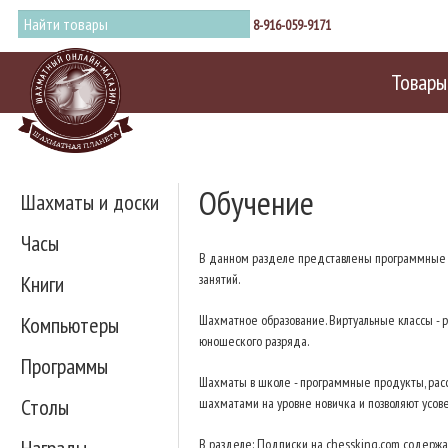
8-916-059-9171
Товары
Обучение
Шахматы и доски
Часы
В данном разделе представлены программные 
Книги
занятий.
Компьютеры
Шахматное образование. Виртуальные классы - р
юношеского разряда.
Программы
Шахматы в школе - программные продукты, расс
Столы
шахматами на уровне новичка и позволяют усове
В разделе: Подписки на chessking.com содержа