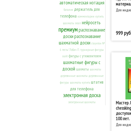
автоматическая нотация
материал
держатель для
Для индив
баталия
телефона
комментарии
купить
нейросеть
шахматы
леап
премиум
распознавание
999
доски
распознавание
шахматной доски
стаунтон №
6
тесты" Лобач П.
турнирные
фигуры
фигуры с утяжелителем
лайт
шахматные фигуры с
доской
шахматы
шахматы
деревянные
шахматы деревянные
штатив
фигуры
шахматы купить
для телефона
электронная доска
Мастер. 
электронные шахматы
chesskin
доступом
100 лет.
Для индив