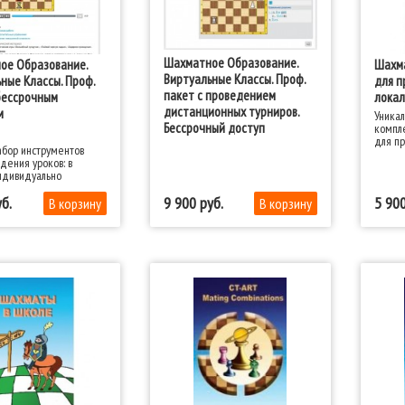
Шахматное Образование.
ое Образование.
Шахма
Виртуальные Классы. Проф.
ные Классы. Проф.
для п
пакет с проведением
бессрочным
локал
дистанционных турниров.
м
Уника
Бессрочный доступ
компл
для пр
бор инструментов
шахма
дения уроков: в
общео
ндивидуально
(в теч
спорти
9 900
5 90
шахма
шахмат
включи
для ра
включа
учител