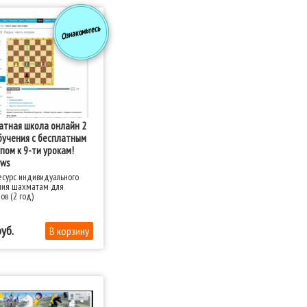
ет: рабочее место
я (тренера) и учеников.
Ознакомьтесь
тная школа онлайн 2
бучения с бесплатным
пом к 9-ти урокам!
ws
сурс индивидуального
ния шахматам для
ов (2 год)