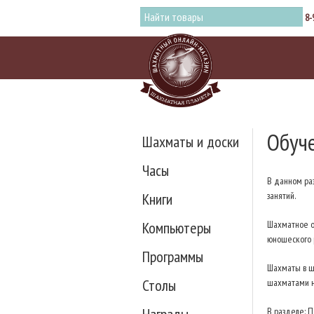
8-
Обуч
Шахматы и доски
Часы
В данном ра
Книги
занятий.
Компьютеры
Шахматное об
юношеского 
Программы
Шахматы в ш
Столы
шахматами на
В разделе: П