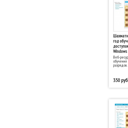
Шахматн
год обуч
доступом
Windows
Веб-ресур
обучения
разрядов.
350