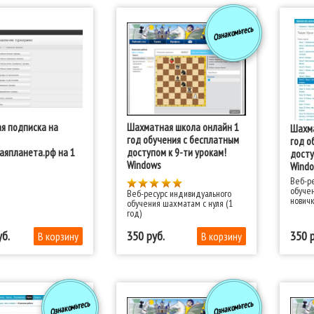
включа
учител
Ознакомьтесь
я подписка на
Шахматная школа онлайн 1
Шахма
год обучения с бесплатным
год о
аяпланета.рф на 1
доступом к 9-ти урокам!
досту
Windows
Windo
Веб-ре
обуче
Веб-ресурс индивидуального
новичк
обучения шахматам с нуля (1
год)
350
350
Ознакомьтесь
Ознакомьтесь