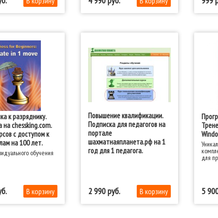
4 990
999
Повышение квалификации.
ка к разряднику.
Прогр
Подписка для педагогов на
 на chessking.com.
Трене
портале
рсов с доступом к
Windo
шахматнаяпланета.рф на 1
ам на 100 лет.
Уника
год для 1 педагога.
компл
идуального обучения
для пр
шахма
общео
(в теч
спорти
2 990
5 90
шахма
шахмат
включи
для ра