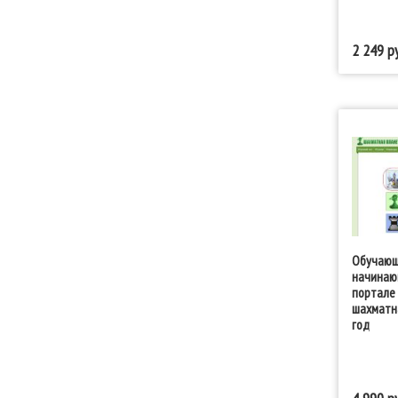
2 249
Обучающ
начинаю
портале
шахматн
год