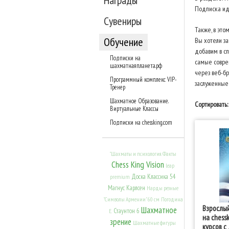
Награды
Подписка ид
Сувениры
Также, в это
Обучение
Вы хотели за
добавим в сп
Подписки на
самые соврем
шахматнаяпланета.рф
через веб-бр
Программный комплекс VIP-
заслуженные
Тренер
Шахматное Образование.
Сортировать:
Виртуальные Классы
Подписки на chessking.com
"Шахматы и психология. Факты
Chess King Vision
leap
Доска Классика 54
premium
Магнус Карлсен
Нарды резные
"Символы Армении" 60 см
Погодина
Взрослый
Шахматное
Стаунтон 6
Е.
на chess
зрение
Шахматные фигуры
курсов с