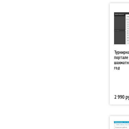
Турнирна
портале
шахматн
год
2 990