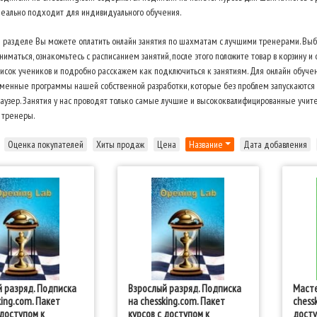
еально подходит для индивидуального обучения.
м разделе Вы можете оплатить онлайн занятия по шахматам с лучшими тренерами. Выб
ниматься, ознакомьтесь с расписанием занятий, после этого положите товар в корзину и
исок учеников и подробно расскажем как подключиться к занятиям. Для онлайн обуче
енные программы нашей собственной разработки, которые без проблем запускаются на
аузер. Занятия у нас проводят только самые лучшие и высококвалифицированные учите
 тренеры.
Оценка покупателей
Хиты продаж
Цена
Название
Дата добавления
 разряд. Подписка
Взрослый разряд. Подписка
Масте
king.com. Пакет
на chessking.com. Пакет
chess
 доступом к
курсов с доступом к
досту