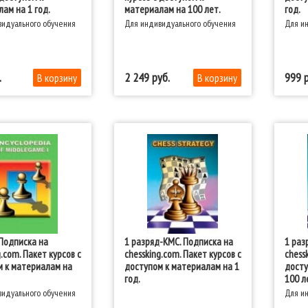
ам на 1 год.
материалам на 100 лет.
год.
идуального обучения
Для индивидуального обучения
Для и
2 249
999
Подписка на
1 разряд-КМС. Подписка на
1 раз
g.com. Пакет курсов с
chessking.com. Пакет курсов с
chess
 к материалам на
доступом к материалам на 1
досту
год.
100 л
идуального обучения
Для и