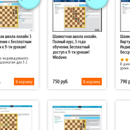
ая школа онлайн 3
Шахматная школа онлайн.
Шахма
ения с бесплатным
Полный курс, 3 года
Вирту
 к 9-ти урокам!
обучения. Бесплатный
Индив
доступ к 9-ти урокам!
бесср
Windows
с индивидуального
 шахматам для 3-2
В дан
уроки 
750
790