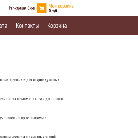
Моя корзина
Регистрация
Вход
0
ата
Контакты
Корзина
тных кружках и для индивидуальных
оение игры в шахматы с нуля до первого
учеников, которые знакомы с
 разным уровнем шахматных знаний.