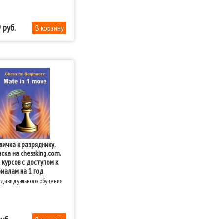
9
вичка к разряднику.
ска на chessking.com.
 курсов с доступом к
иалам на 1 год.
ндивидуального обучения