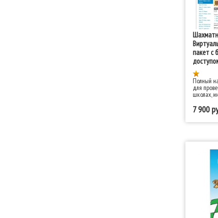
Шахматн
Виртуаль
пакет с 
доступо
Полный на
для прове
школах, и
7 900