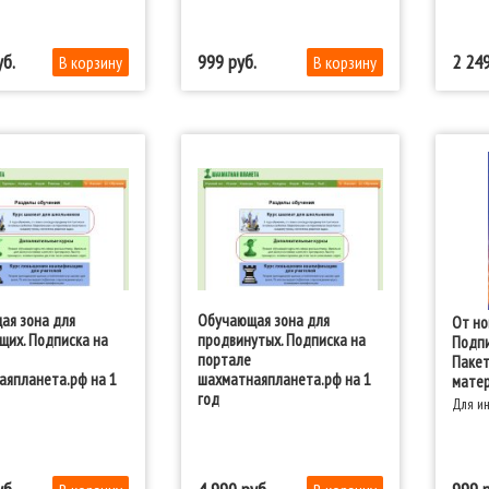
999
2 24
ая зона для
Обучающая зона для
От но
щих. Подписка на
продвинутых. Подписка на
Подпи
портале
Пакет
аяпланета.рф на 1
шахматнаяпланета.рф на 1
матер
год
Для и