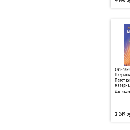
4 990
От нович
Подписка
Пакет ку
материал
Для индив
2 249