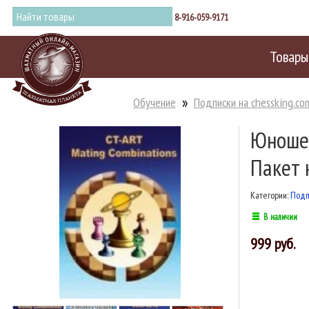
8-916-059-9171
Товары
Обучение
Подписки на chessking.co
Юношес
Пакет 
Категории:
Подп
В наличии
999