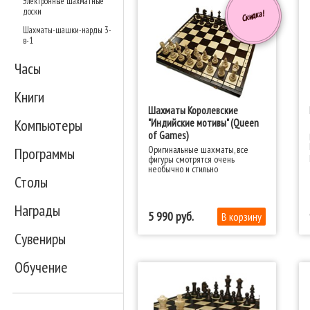
Электронные шахматные
доски
Скидка!
Шахматы-шашки-нарды 3-
в-1
Часы
Книги
Шахматы Королевские
Компьютеры
"Индийские мотивы" (Queen
of Games)
Оригинальные шахматы, все
Программы
фигуры смотрятся очень
необычно и стильно
Столы
Награды
5 990
Сувениры
Обучение