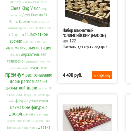
"Шахматы и психология. Факты
Chess King Vision
leap
Доска Классика 54
premium
Магнус Карлсен
Нарды резные
"Символы Армении" 60 см
Погодина
Набор шахматный
Шахматное
Стаунтон 6
"ОЛИМПИЙСКИЕ" (MADON)
Е.
зрение
арт.122
Шахматные фигуры
Шахматы для игры и подарка.
автоматическая нотация
держатель для
баталия
телефона
комментарии
купить
нейросеть
шахматы
леап
премиум
распознавание
4 490
доски
распознавание
шахматной доски
стаунтон №
6
тесты" Лобач П.
турнирные
фигуры
фигуры с утяжелителем
лайт
шахматные фигуры с
доской
шахматы
шахматы
деревянные
шахматы деревянные
штатив
фигуры
шахматы купить