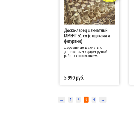
Доска-ларец шахматный
ГАМБИТ 31 см (с ящиками и
фигурами)
Деревянные шахматы с
деревянным ларцом ручной
работы с выжиганием.
5 990
←
1
2
3
4
→