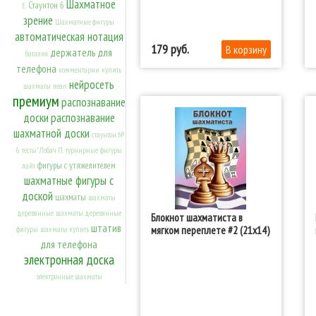
Шахматное
Стаунтон 6
Е.
зрение
Шахматные фигуры
автоматическая нотация
179
держатель для
баталия
телефона
комментарии
купить
нейросеть
шахматы
леап
премиум
распознавание
доски
распознавание
шахматной доски
стаунтон №
6
тесты" Лобач П.
турнирные
фигуры
фигуры с утяжелителем
лайт
шахматные фигуры с
доской
шахматы
шахматы
деревянные
шахматы деревянные
Блокнот шахматиста в
штатив
мягком переплете #2 (21x14)
фигуры
шахматы купить
для телефона
электронная доска
электронные шахматы