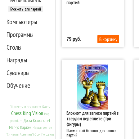
Великие шахматисты
партий
Блокноты для партий
Компьютеры
Программы
79
Столы
Награды
Сувениры
Обучение
"Шахматы и психология. Факты
Chess King Vision
Блокнот для записи партий в
leap
твердом переплете (Три
Доска Классика 54
premium
фигуры)
Магнус Карлсен
Нарды резные
Шахматный блокнот для записи
партий
"Символы Армении" 60 см
Погодина