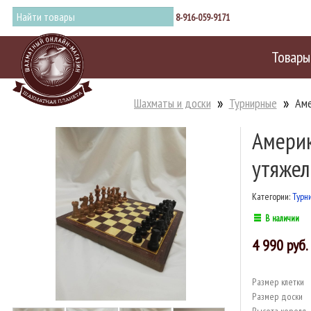
8-916-059-9171
Товары
Шахматы и доски
Турнирные
Аме
Америк
утяжел
Категории:
Турн
В наличии
4 990
Размер клетки
Размер доски