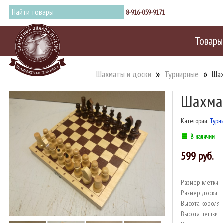
8-916-059-9171
Товары
Шахматы и доски
Турнирные
Ша
Шахма
Категории:
Турн
В наличии
599
Размер клетки
Размер доски
Высота короля
Высота пешки