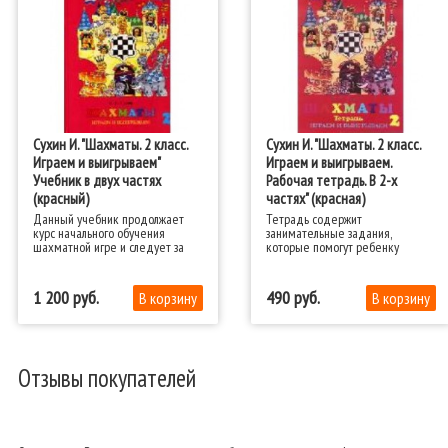
Сухин И. "Шахматы. 2 класс.
Сухин И. "Шахматы. 2 класс.
Играем и выигрываем"
Играем и выигрываем.
Учебник в двух частях
Рабочая тетрадь. В 2-х
(красный)
частях" (красная)
Данный учебник продолжает
Тетрадь содержит
курс начального обучения
занимательные задания,
шахматной игре и следует за
которые помогут ребенку
учебником "Шахматы, первый
освоить основы шахматной
год, или Там клетки черно-
игры.
белые чудес и тайн полны".
1 200
490
Отзывы покупателей