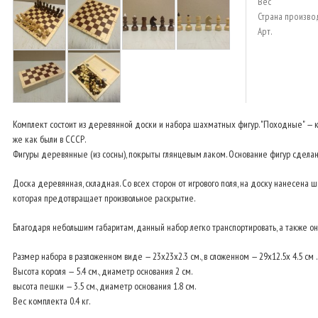
Вес
Страна произво
Арт.
Комплект состоит из деревянной доски и набора шахматных фигур.
"Походные" — к
же как были в СССР.
Фигуры деревянные (из сосны), покрыты глянцевым лаком. Основание фигур сделан
Доска деревянная, складная. Со всех сторон от игрового поля, на доску нанесена 
которая предотвращает произвольное раскрытие.
Благодаря небольшим габаритам, данный набор легко транспортировать, а также он
Размер набора в разложенном виде — 23x23х2.3 см., в сложенном — 29x12.5х 4.5 см .
Высота короля — 5.4 см., диаметр основания 2 см.
высота пешки — 3.5 см., диаметр основания 1.8 см.
Вес комплекта 0.4 кг.