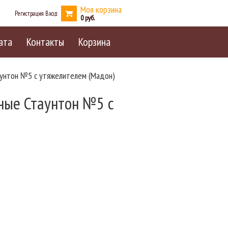
Моя корзина
Регистрация
Вход
0
ата
Контакты
Корзина
унтон №5 с утяжелителем (Мадон)
ые Стаунтон №5 с