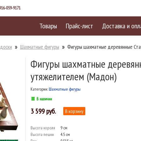
916-059-9171
Товары
Прайс-лист
Доставка и опл
 доски
Шахматные фигуры
Фигуры шахматные деревянные Ста
Фигуры шахматные деревянн
утяжелителем (Мадон)
Категории:
Шахматные фигуры
В наличии
3 599
Высота короля
9 см
Высота пешки
4.5 см