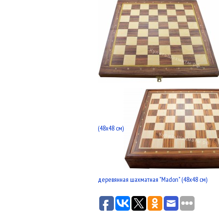
(48x48 см)
деревянная шахматная "Madon" (48x48 см)