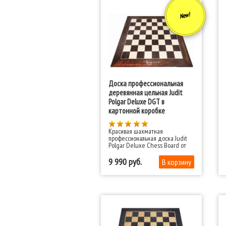
New!
Доска профессиональная
деревянная цельная Judit
Polgar Deluxe DGT в
картонной коробке
​Красивая шахматная
профессиональная доска Judit
Polgar Deluxe Chess Board​ от
известного бренда в
шахматном мире - фирмы DGT.
9 990