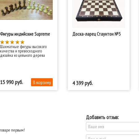
Фигуры индийские Supreme
Доска-ларец Стаунтон №5
Шахматные фигуры высокого
качества и превосходного
дизайна из цельного дерева
(палисандр) с металлическим
утяжелителем внутри. Фигуры в
комплекте желтые и
коричневые. Основания фигур
покрыты кожзаменителем.
Высота пешки – 5.2 см, короля –
15 990
4 399
10.3 см. Вес комплекта - 1.2 кг.
Производство Индия.
Добавить отзыв:
 товаре первым!