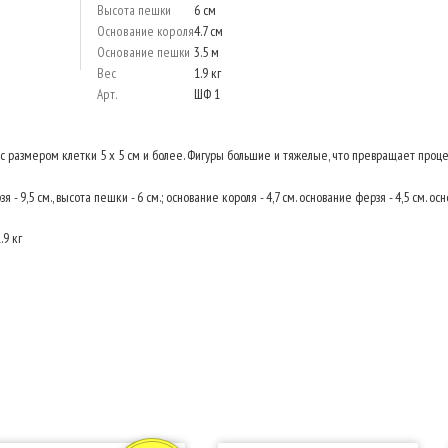
Высота пешки
6 см
Основание короля
4.7 см
Основание пешки
3.5 м
Вес
1.9 кг
Арт.
ШФ 1
с размером клетки 5 х 5 см и более. Фигуры большие и тяжелые, что превращает проц
я - 9,5 см., высота пешки - 6 см.; основание короля - 4,7 см. основание ферзя - 4,5 см. ос
.9 кг