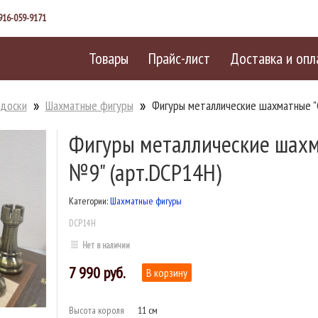
916-059-9171
Товары
Прайс-лист
Доставка и опл
 доски
Шахматные фигуры
Фигуры металлические шахматные "
Фигуры металлические шахм
№9" (арт.DCP14H)
Категории:
Шахматные фигуры
DCP14H
Нет в наличии
7 990
Высота короля
11 см