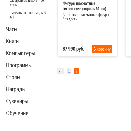
Электронные шахматные
Фигуры шахматные
доски
гигантские (король 61 см)
Шахматы-шашки-нарды 3-
Гигантские шахматные фигуры
в-1
без доски
Часы
Книги
87 990
Компьютеры
Программы
←
1
2
Столы
Награды
Сувениры
Обучение