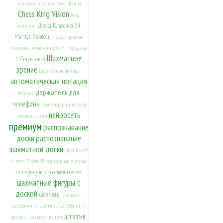
"Шахматы и психология. Факты
Chess King Vision
leap
Доска Классика 54
premium
Магнус Карлсен
Нарды резные
"Символы Армении" 60 см
Погодина
Шахматное
Стаунтон 6
Е.
зрение
Шахматные фигуры
автоматическая нотация
держатель для
баталия
телефона
комментарии
купить
нейросеть
шахматы
леап
премиум
распознавание
доски
распознавание
шахматной доски
стаунтон №
6
тесты" Лобач П.
турнирные
фигуры
фигуры с утяжелителем
лайт
шахматные фигуры с
доской
шахматы
шахматы
деревянные
шахматы деревянные
штатив
фигуры
шахматы купить