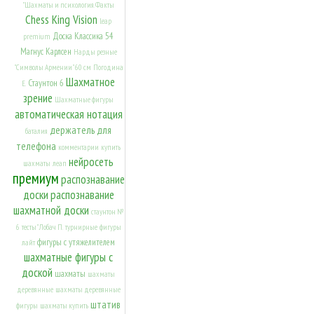
"Шахматы и психология. Факты
Chess King Vision
leap
Доска Классика 54
premium
Магнус Карлсен
Нарды резные
"Символы Армении" 60 см
Погодина
Шахматное
Стаунтон 6
Е.
зрение
Шахматные фигуры
автоматическая нотация
держатель для
баталия
телефона
комментарии
купить
нейросеть
шахматы
леап
премиум
распознавание
доски
распознавание
шахматной доски
стаунтон №
6
тесты" Лобач П.
турнирные
фигуры
фигуры с утяжелителем
лайт
шахматные фигуры с
доской
шахматы
шахматы
деревянные
шахматы деревянные
штатив
фигуры
шахматы купить