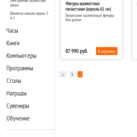
Электронные шахматные
Фигуры шахматные
доски
гигантские (король 61 см)
Шахматы-шашки-нарды 3-
Гигантские шахматные фигуры
в-1
без доски
Часы
Книги
87 990
Компьютеры
Программы
←
1
2
Столы
Награды
Сувениры
Обучение