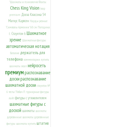
"Шахматы и психология. Факты
Chess King Vision
leap
Доска Классика 54
premium
Магнус Карлсен
Нарды резные
"Символы Армении" 60 см
Погодина
Шахматное
Стаунтон 6
Е.
зрение
Шахматные фигуры
автоматическая нотация
держатель для
баталия
телефона
комментарии
купить
нейросеть
шахматы
леап
премиум
распознавание
доски
распознавание
шахматной доски
стаунтон №
6
тесты" Лобач П.
турнирные
фигуры
фигуры с утяжелителем
лайт
шахматные фигуры с
доской
шахматы
шахматы
деревянные
шахматы деревянные
штатив
фигуры
шахматы купить