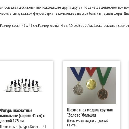
 складная доска, отлично подходящие друг к другу и по цене дешевле, чем при пок
и черные, снизу каждой фигуры бархат, в комплекте запасной белый и черный ферзь. Ди
ер доски: 43 х 43 см. Размер клетки: 4.5 х 4.5 см. Вес 0.7 кг. Доска складная с замо
Шахматная медаль круглая
Фигуры шахматные
"Золото" большая
напольные (король 41 см) с
доской 175 см
Шахматная медаль цветной
ленте.
Шахматные фигуры. Король - 41