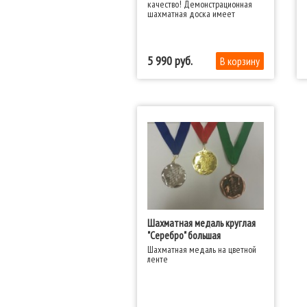
качество! Демонстрационная
шахматная доска имеет
плотную поверхность, толщина
доски в разложенном виде 3
мм.
5 990
Шахматная медаль круглая
"Серебро" большая
Шахматная медаль на цветной
ленте