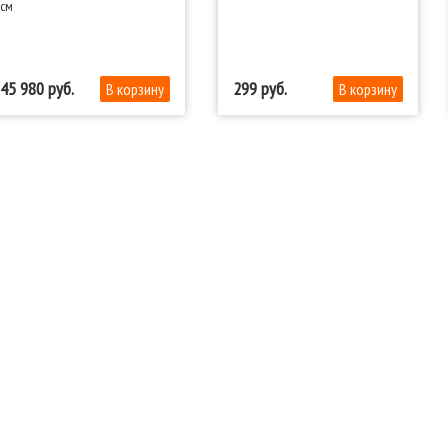
см
45 980
299