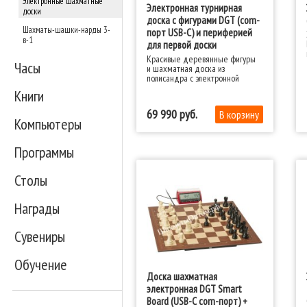
Электронные шахматные
Электронная турнирная
доски
доска с фигурами DGT (com-
Шахматы-шашки-нарды 3-
порт USB-C) и периферией
в-1
для первой доски
Красивые деревянные фигуры
Часы
и шахматная доска из
полисандра с электронной
начинкой внутри
Книги
69 990
Компьютеры
Программы
Столы
Награды
Сувениры
Обучение
Доска шахматная
электронная DGT Smart
Board (USB-C com-порт) +