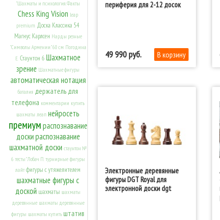
периферия для 2-12 досок
"Шахматы и психология. Факты
Chess King Vision
leap
Доска Классика 54
premium
Магнус Карлсен
Нарды резные
"Символы Армении" 60 см
Погодина
49 990
Шахматное
Стаунтон 6
Е.
зрение
Шахматные фигуры
автоматическая нотация
держатель для
баталия
телефона
комментарии
купить
нейросеть
шахматы
леап
премиум
распознавание
доски
распознавание
шахматной доски
стаунтон №
6
тесты" Лобач П.
турнирные
фигуры
фигуры с утяжелителем
Электронные деревянные
лайт
фигуры DGT Royal для
шахматные фигуры с
электронной доски dgt
доской
шахматы
шахматы
деревянные
шахматы деревянные
штатив
фигуры
шахматы купить