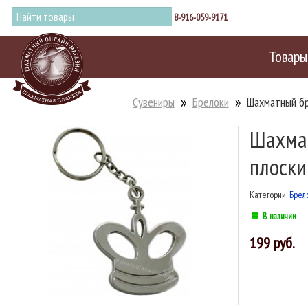
8-916-059-9171
Товары
Сувениры
Брелоки
Шахматный бр
Шахмат
плоски
Категории:
Брел
В наличии
199