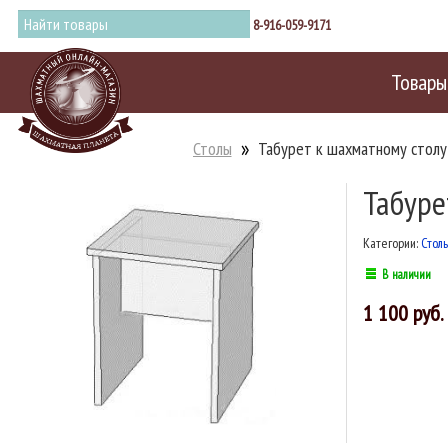
8-916-059-9171
Товары
Столы
Табурет к шахматному столу
Табуре
Категории:
Стол
В наличии
1 100