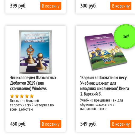
решает сложную задачу:
399
300
открыть ребёнку мир шахмат, в
игровой форме познакомить его
с шахматными фигурами и
развить полезные навыки –
зрительную память и
логическое мышление.
Хит!
Энциклопедия Шахматных
"Карвин в Шахматном лесу.
Дебютов 2019 (для
Учебник шахмат для
скачивания) Windows
младших школьников", Книга
2, Барский В.
​Учебник предназначен для
Включает большой
обучения шахматам в
теоретический материал по
начальной школе
всем дебютам
450
549