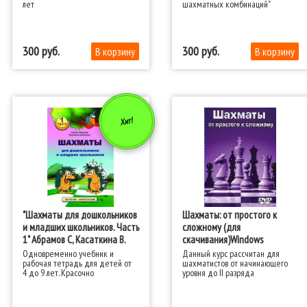
лет
шахматных комбинаций"
300
300
Хит!
"Шахматы для дошкольников
Шахматы: от простого к
и младших школьников. Часть
сложному (для
1" Абрамов С, Касаткина В.
скачивания)Windows
Одновременно учебник и
Данный курс рассчитан для
рабочая тетрадь для детей от
шахматистов от начинающего
4 до 9 лет. Красочно
уровня до II разряда
оформленная, с большим
числом разнообразных
развивающих упражнений, книга