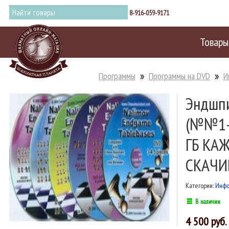
8-916-059-9171
Товары
Программы
Программы на DVD
И
Эндшпи
(№№1-
ГБ КА
СКАЧИ
Категории:
Инфо
В наличии
4 500