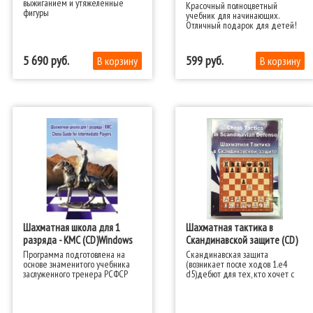
выжиганием и утяжелённые
Красочный полноцветный
фигуры
учебник для начинающих.
Отличный подарок для детей!
5 690
599
Шахматная школа для 1
Шахматная тактика в
разряда - КМС (CD)Windows
Скандинавской защите (CD)
Программа подготовлена на
Скандинавская защита
основе знаменитого учебника
(возникает после ходов 1.e4
заслуженного тренера РСФСР
d5)дебют для тех, кто хочет с
Виктора Голенищева
первых ходов черными
"Подготовка юных шахматистов
бороться за инициативу.
I разряда".
Скандинавскую защиту
применяли черными многие