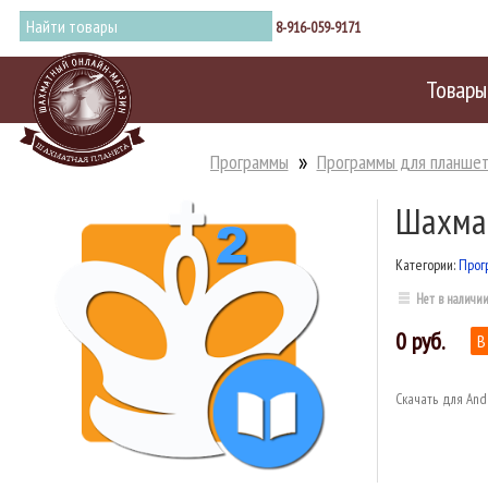
8-916-059-9171
Товары
Программы
Программы для планшет
Шахмат
Категории:
Прог
Нет в наличи
0
Скачать для And