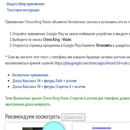
-
Видео обзор приложения
-
Текстовая инструкция
Приложение Chess King Vision абсолютно бесплатное, скачать и установить его на 
Откройте приложение Google Play на своем мобильном устройстве и введите 
Выберите из списка
Chess King - Vision
.
Откроется страница программы в Google Play. Нажмите
Установить
и дождитесь
** Если вы читаете этот текст с телефона, или в вашем браузере активна учетная з
воспользоваться прямой ссылкой:
https://play.google.com/store/apps/details?id=com.
Бесплатное приложение
Доска Классика 54 + фигуры Лайт + штатив
Доска Классика 54 + фигуры Стаунтон 6 + штатив
Теги:
Шахматное зрение
Chess King Vision
Стаунтон 6
штатив для телефона
держат
электронная доска
нейросеть
Рекомендуем посмотреть