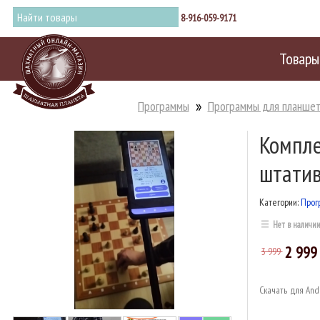
8-916-059-9171
Товары
Программы
Программы для планшет
Компле
штати
Категории:
Прог
Нет в наличи
2 99
3 999
Скачать для And