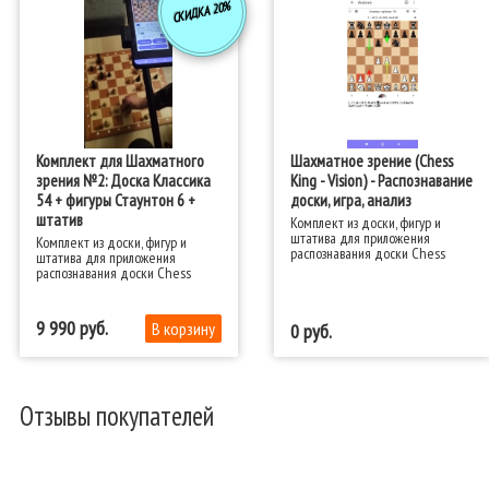
СКИДКА 20%
Комплект для Шахматного
Шахматное зрение (Chess
зрения №2: Доска Классика
King - Vision) - Распознавание
54 + фигуры Стаунтон 6 +
доски, игра, анализ
штатив
Комплект из доски, фигур и
штатива для приложения
Комплект из доски, фигур и
распознавания доски Chess
штатива для приложения
King - Vision. Обеспечит
распознавания доски Chess
наибольшую точность в
King - Vision. Обеспечит
распознавании.
наибольшую точность в
распознавании.
9 990
0
Отзывы покупателей