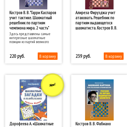
Костров В. В. "Гарри Каспаров
Алиреза Фирузджа учит
учит тактике. Шахматный
атаковать. Решебник по
решебник по партиям
партиям выдающегося
чемпиона мира. 2 часть"
шахматиста. Костров В. В.
Здесь представлены самые
интересные шахматные
позиции из партий великого
шахматиста.
220
239
New!
Дорофеева А. «Шахматные
Костров В. В. Фабиано