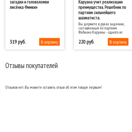
загадки и головоломки
Каруана учит реализации
лисёнка Фимки»
преимущества. Решебник по
партиям сильнейшего
шахматиста.
Вы держите в руках задачник,
составленный по партиям
Фабиано Каруаны - одного из
сильнейших шахматистов мира
и выдающегося мастера
319
220
комбинационной игры.
Отзывы покупателей
Отзывов нет. Вы можете оставить отзыв об этом товаре первым!