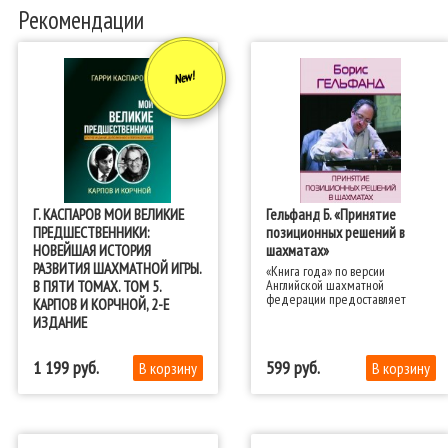
Рекомендации
New!
Г. КАСПАРОВ МОИ ВЕЛИКИЕ
Гельфанд Б. «Принятие
ПРЕДШЕСТВЕННИКИ:
позиционных решений в
НОВЕЙШАЯ ИСТОРИЯ
шахматах»
РАЗВИТИЯ ШАХМАТНОЙ ИГРЫ.
«Книга года» по версии
Английской шахматной
В ПЯТИ ТОМАХ. ТОМ 5.
федерации предоставляет
КАРПОВ И КОРЧНОЙ, 2-Е
читателям редкую возможность
ИЗДАНИЕ
увидеть шахматы глазами
гроссмейстера экстра-класса.
1 199
599