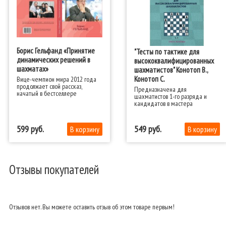
Борис Гельфанд «Принятие
"Тесты по тактике для
динамических решений в
высококвалифицированных
шахматах»
шахматистов" Конотоп В.,
Конотоп С.
Вице-чемпион мира 2012 года
продолжает свой рассказ,
Предназначена для
начатый в бестселлере
шахматистов 1-го разряда и
«Принятие позиционных
кандидатов в мастера
решений в шахматах» («Книга
года» по версии Английской
шахматной федерации).
599
549
Отзывы покупателей
Отзывов нет. Вы можете оставить отзыв об этом товаре первым!