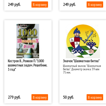
249
249
Костров В., Рожков П. "1000
Значок "Шахматная битва"
шахматных задач. Решебник.
Шахматный значок "Шахматная
битва". Диаметр значка 39 или
3 год"
75 мм.​
279
50