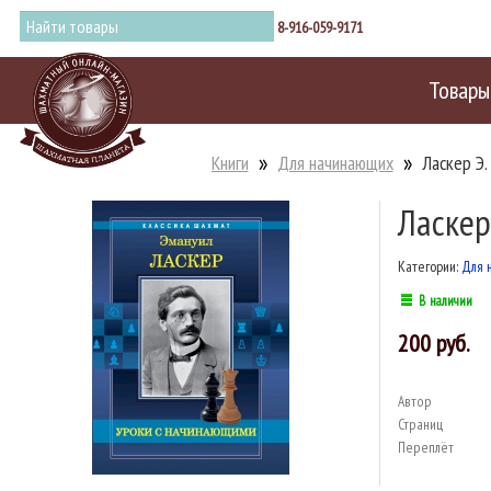
8-916-059-9171
Товары
Книги
Для начинающих
Ласкер Э.
Ласкер
Категории:
Для 
В наличии
200
Автор
Страниц
Переплёт