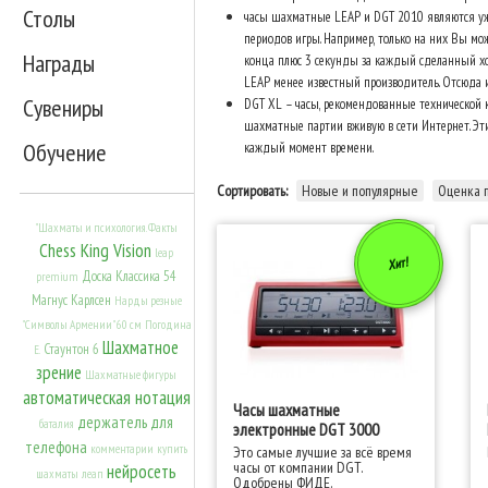
Столы
часы шахматные LEAP и DGT 2010 являются у
периодов игры. Например, только на них Вы мож
Награды
конца плюс 3 секунды за каждый сделанный хо
LEAP менее известный производитель. Отсюда и 
Сувениры
DGT XL – часы, рекомендованные технической к
шахматные партии вживую в сети Интернет. Эти
Обучение
каждый момент времени.
Сортировать:
Новые и популярные
Оценка 
"Шахматы и психология. Факты
Chess King Vision
leap
Хит!
Доска Классика 54
premium
Магнус Карлсен
Нарды резные
"Символы Армении" 60 см
Погодина
Шахматное
Стаунтон 6
Е.
зрение
Шахматные фигуры
автоматическая нотация
Часы шахматные
держатель для
баталия
электронные DGT 3000
телефона
комментарии
купить
Это самые лучшие за всё время
часы от компании DGT.
нейросеть
шахматы
леап
Одобрены ФИДЕ.