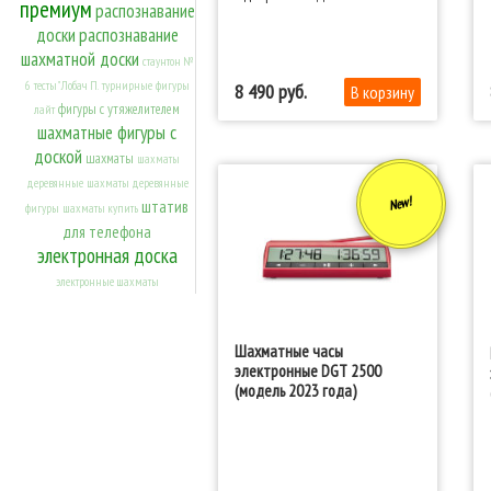
премиум
распознавание
доски
распознавание
шахматной доски
стаунтон №
6
тесты" Лобач П.
турнирные
фигуры
8 490
фигуры с утяжелителем
лайт
шахматные фигуры с
доской
шахматы
шахматы
деревянные
шахматы деревянные
New!
штатив
фигуры
шахматы купить
для телефона
электронная доска
электронные шахматы
Шахматные часы
электронные DGT 2500
(модель 2023 года)